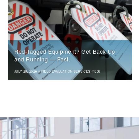
Red-Tagged Equipment? Get Back Up
and Running — Fast.
JULY 25, 2026
//
FIELD EVALUATION SERVICES (FES)