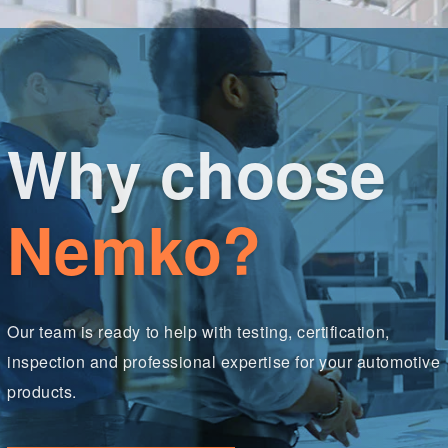
Why choose
Nemko?
Our team is ready to help with testing, certification,
inspection and professional expertise for your automotive
products.