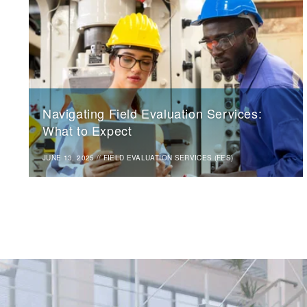
Navigating Field Evaluation Services:
What to Expect
JUNE 13, 2025
//
FIELD EVALUATION SERVICES (FES)