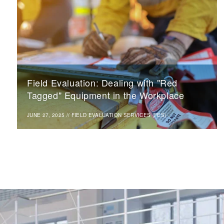
Field Evaluation: Dealing with "Red
Tagged" Equipment in the Workplace
JUNE 27, 2025
//
FIELD EVALUATION SERVICES (FES)